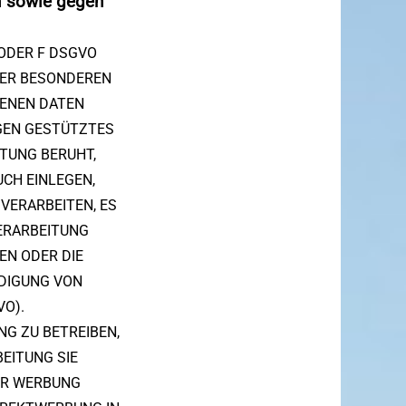
n sowie gegen
 ODER F DSGVO
HRER BESONDEREN
GENEN DATEN
NGEN GESTÜTZTES
ITUNG BERUHT,
CH EINLEGEN,
VERARBEITEN, ES
ERARBEITUNG
EN ODER DIE
DIGUNG VON
VO).
G ZU BETREIBEN,
EITUNG SIE
ER WERBUNG