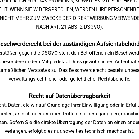
S GILT AUCH FÜR DAS PROFILING, SOWEIT ES MIT SOLCHER 
EHT. WENN SIE WIDERSPRECHEN, WERDEN IHRE PERSONENB
 NICHT MEHR ZUM ZWECKE DER DIREKTWERBUNG VERWENDE
NACH ART. 21 ABS. 2 DSGVO).
eschwerderecht bei der zuständigen Aufsichtsbehör
erstößen gegen die DSGVO steht den Betroffenen ein Beschwerde
sbesondere in dem Mitgliedstaat ihres gewöhnlichen Aufenthalts,
utmaßlichen Verstoßes zu. Das Beschwerderecht besteht unbes
verwaltungsrechtlicher oder gerichtlicher Rechtsbehelfe.
Recht auf Datenübertragbarkeit
t, Daten, die wir auf Grundlage Ihrer Einwilligung oder in Erfül
rbeiten, an sich oder an einen Dritten in einem gängigen, masch
en. Sofern Sie die direkte Übertragung der Daten an einen ande
verlangen, erfolgt dies nur, soweit es technisch machbar ist.