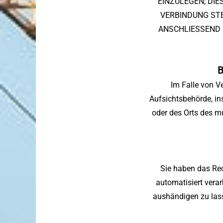
EINZULEGEN; DIE
VERBINDUNG ST
ANSCHLIESSEND
B
Im Falle von V
Aufsichtsbehörde, in
oder des Orts des m
Sie haben das Rech
automatisiert vera
aushändigen zu lass