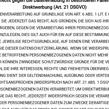
recht gegen die Datenerhebung in besonderen Fälle
Direktwerbung (Art. 21 DSGVO)
ENVERARBEITUNG AUF GRUNDLAGE VON ART. 6 ABS. 1 LIT. E
 SIE JEDERZEIT DAS RECHT, AUS GRÜNDEN, DIE SICH AUS I
ERGEBEN, GEGEN DIE VERARBEITUNG IHRER PERSONENBEZO
NZULEGEN; DIES GILT AUCH FÜR EIN AUF DIESE BESTIMMU
IE JEWEILIGE RECHTSGRUNDLAGE, AUF DENEN EINE VERARBE
IE DIESER DATENSCHUTZERKLÄRUNG. WENN SIE WIDERSPRU
E BETROFFENEN PERSONENBEZOGENEN DATEN NICHT MEHR 
WIR KÖNNEN ZWINGENDE SCHUTZWÜRDIGE GRÜNDE FÜR DIE V
, DIE IHRE INTERESSEN, RECHTE UND FREIHEITEN ÜBERWIEG
UNG DIENT DER GELTENDMACHUNG, AUSÜBUNG ODER VERTEI
HTSANSPRÜCHEN (WIDERSPRUCH NACH ART. 21 ABS. 1 DSG
RSONENBEZOGENEN DATEN VERARBEITET, UM DIREKTWERBUN
SIE DAS RECHT, JEDERZEIT WIDERSPRUCH GEGEN DIE VERARB
DER PERSONENBEZOGENER DATEN ZUM ZWECKE DERARTIG