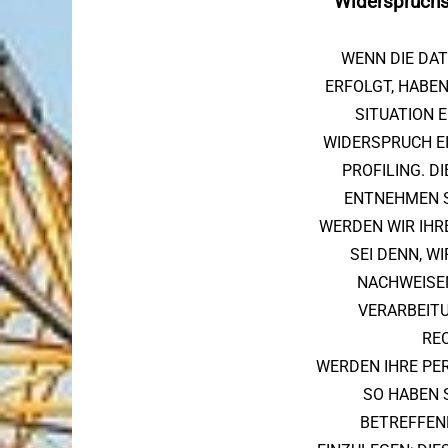
Widerspruchs
WENN DIE DAT
ERFOLGT, HABEN
SITUATION 
WIDERSPRUCH EI
PROFILING. D
ENTNEHMEN S
WERDEN WIR IHR
SEI DENN, 
NACHWEISEN
VERARBEIT
REC
WERDEN IHRE PE
SO HABEN 
BETREFFEN